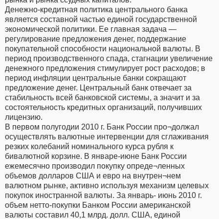
Денежно-кредитная политика центрального банка
является составной частью единой государственной
экономической политики. Ее главная задача —
регулирование предложения денег, поддержание
покупательной способности национальной валюты. В
период производственного спада, стагнации увеличение
денежного предложения стимулирует рост расходов; в
период инфляции центральные банки сокращают
предложение денег. Центральный банк отвечает за
стабильность всей банковской системы, а значит и за
состоятельность кредитных организаций, получивших
лицензию.
В первом полугодии 2010 г. Банк России про¬должал
осуществлять валютные интервенции для сглаживания
резких колебаний номинального курса рубля к
бивалютной корзине. В январе-июне Банк России
ежемесячно производил покупку опреде¬ленных
объемов долларов США и евро на внутрен¬нем
валютном рынке, активно используя механизм целевых
покупок иностранной валюты. За январь- июнь 2010 г.
объем нетто-покупки Банком России американской
валюты составил 40,1 млрд. долл. США, единой