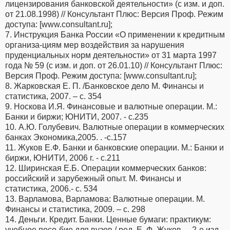
лицензирования банковской деятельности» (с изм. и доп.
от 21.08.1998) // Консультант Плюс: Версия Проф. Режим
доступа: [www.consultant.ru];
7. Инструкция Банка России «О применении к кредитным
организа-циям мер воздействия за нарушения
пруденциальных норм деятельности» от 31 марта 1997
года № 59 (с изм. и доп. от 26.01.10) // Консультант Плюс:
Версия Проф. Режим доступа: [www.consultant.ru];
8. Жарковская Е. П. /Банковское дело М. Финансы и
статистика, 2007. – с. 354
9. Носкова И.Я. Финансовые и валютные операции. М.:
Банки и биржи; ЮНИТИ, 2007. - с.235
10. А.Ю. Голубевич. Валютные операции в коммерческих
банках Экономика,2005. . -с.157
11. Жуков Е.Ф. Банки и банковские операции. М.: Банки и
биржи, ЮНИТИ, 2006 г. - с.211
12. Ширинская Е.Б. Операции коммерческих банков:
российский и зарубежный опыт. М. Финансы и
статистика, 2006.- с. 534
13. Варламова, Варламова: Валютные операции. М.
Финансы и статистика, 2009. – с. 298
14. Деньги. Кредит. Банки. Ценные бумаги: практикум:
учебное посо-бие для вузов / ред. Е. Ф. Жуков . - 2-е изд.,