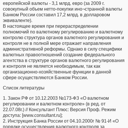
европейской валюты - 3,1 млрд. евро (за 2009 г.
совокупный объем нетто-покупки ино¬странной валюты
Банком России составил 17,2 млрд. в долларовом
эквиваленте).
В настоящее время при перераспределении
полномочий по валютному регулированию и валютному
контролю структура органов валютного регулирования и
контроля не в полной мере отражает направления
административной реформы. Однако в силу специфики
валютных правоотношений создание федерального
агентства в структуре органов валютного регулирования
и контроля не является необходимым, так как
организационно-хозяйственные функции в данной
сфере осуществляются Банком России.
Список литературы
1. Закон РФ от 10.12.2003 №173-ФЗ «О валютном
регулировании и валютном контроле» (в ред. от
22.07.08г.) // Консультант Плюс: Версия Проф. Режим
доступа: [www.consultant.ru];
2. Инструкция Банка России от 04.10.2000г № 91-И «О
порядке осуществления валютного контроля за