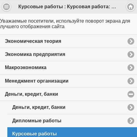
Курсовые работы : Курсовая работа: Центральный банк как активный участник валютного рынка (35 стр.)
Уважаемые посетители, используйте поворот экрана для
лучшего отображения сайта
Экономическая теория
Экономика предприятия
Макроэкономика
Менеджмент организации
Деньги, кредит, банки
click
to
collapse
Деньги, кредит, банки
contents
Дипломные работы
Курсовые работы