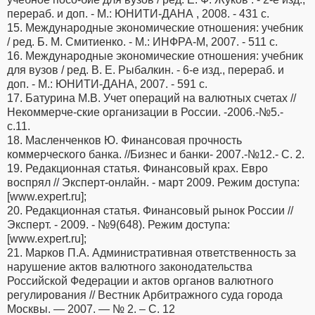
перераб. и доп. - М.: ЮНИТИ-ДАНА , 2008. - 431 с.
15. Международные экономические отношения: учебник
/ ред. Б. М. Смитиенко. - М.: ИНФРА-М, 2007. - 511 с.
16. Международные экономические отношения: учебник
для вузов / ред. В. Е. Рыбалкин. - 6-е изд., перераб. и
доп. - М.: ЮНИТИ-ДАНА, 2007. - 591 с.
17. Батурина М.В. Учет операций на валютных счетах //
Некоммерче-ские организации в России. -2006.-№5.-
с.11.
18. Масленченков Ю. Финансовая прочность
коммерческого банка. //Бизнес и банки- 2007.-№12.- С. 2.
19. Редакционная статья. Финансовый крах. Евро
воспрял // Эксперт-онлайн. - март 2009. Режим доступа:
[www.expert.ru];
20. Редакционная статья. Финансовый рынок России //
Эксперт. - 2009. - №9(648). Режим доступа:
[www.expert.ru];
21. Марков П.А. Административная ответственность за
нарушение актов валютного законодательства
Российской Федерации и актов органов валютного
регулирования // Вестник Арбитражного суда города
Москвы. — 2007. — № 2. – С. 12