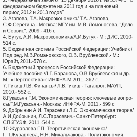
2. Федеральный закон от 13 декабря 2010 г. № 357-ФЗ "О
федеральном бюджете на 2011 год и на плановый
период 2012 и 2013 годов"
3. Агапова, Т.А. Макроэкономика/ Т.А. Агапова,
С.Ф.Серегина.- Москва: МГУ им. М.В. Ломоносова, "Дело
и Сервис", 2009.- 416 с.
4. Бутук, А.И. Макроэкономика/А.И.Бутук.- М.: ДИС, 2010-
514 с.
5. Бюджетная система Российской Федерации: Учебник /
Под ред. М.В.Романовского, О.В. Врублевской.- М.:
Юрайт, 2011.-578 с.
6. Бюджетный процесс в Российской Федерации:
Учебное пособие /Л.Г. Баранова, О.В.Врублевская и др. -
М.: «Перспектива»: ИНФРА-М,2011.-362 с.
7. Гикиш Л.В. Финансы/ Л.В.Гикиш.- Таганрог: МАУП,
2010.- 552 с.
8.Гукасьян Г.М. Экономическая теория: ключевые вопро-
сы/Г.М.Гукасьян.- Москва: ИНФРА-М, 2011.- 599 с.
9. Добрынин А.И. Тарасевич Л.С. Экономическая теория/
А.И.Добрынин, Л.С.Тарасевич.- Санкт-Петербург:
СПбГУЭФ, 2011.-544 с.
10.Журавлева Г.П. Теоретическая экономика/
Г.П.Журавлева, Н.Н. Михальчакова.- Политэкономия.