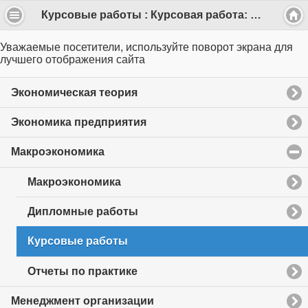
Курсовые работы : Курсовая работа: Доходы госбюджета РФ. Государственная политика в области доходов. (27 стр.)
Уважаемые посетители, используйте поворот экрана для
лучшего отображения сайта
Экономическая теория
Экономика предприятия
Макроэкономика
click
to
collapse
Макроэкономика
contents
Дипломные работы
Курсовые работы
Отчеты по практике
Менеджмент организации