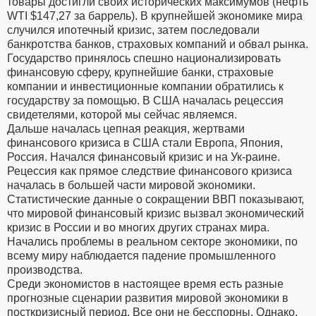
товары достигли своих исторических максимумов (нефть
WTI $147,27 за баррель). В крупнейшей экономике мира
случился ипотечный кризис, затем последовали
банкротства банков, страховых компаний и обвал рынка.
Государство принялось спешно национализировать
финансовую сферу, крупнейшие банки, страховые
компании и инвестиционные компании обратились к
государству за помощью. В США началась рецессия
свидетелями, которой мы сейчас являемся.
Дальше началась цепная реакция, жертвами
финансового кризиса в США стали Европа, Япония,
Россия. Начался финансовый кризис и на Ук-раине.
Рецессия как прямое следствие финансового кризиса
началась в большей части мировой экономики.
Статистические данные о сокращении ВВП показывают,
что мировой финансовый кризис вызвал экономический
кризис в России и во многих других странах мира.
Начались проблемы в реальном секторе экономики, по
всему миру наблюдается падение промышленного
производства.
Среди экономистов в настоящее время есть разные
прогнозные сценарии развития мировой экономики в
посткризисный период. Все они не бесспорны. Однако,