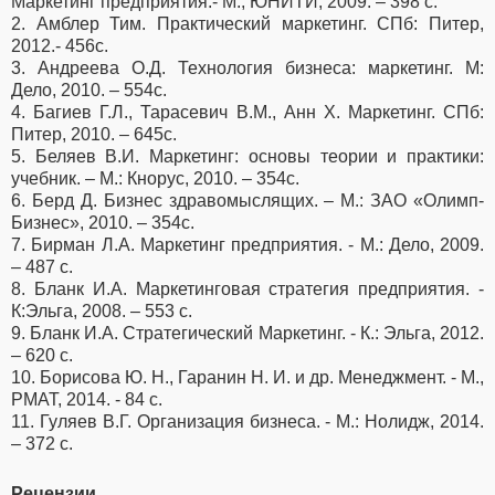
Маркетинг предприятия.- М., ЮНИТИ, 2009. – 398 с.
2. Амблер Тим. Практический маркетинг. СПб: Питер,
2012.- 456с.
3. Андреева О.Д. Технология бизнеса: маркетинг. М:
Дело, 2010. – 554с.
4. Багиев Г.Л., Тарасевич В.М., Анн Х. Маркетинг. СПб:
Питер, 2010. – 645с.
5. Беляев В.И. Маркетинг: основы теории и практики:
учебник. – М.: Кнорус, 2010. – 354с.
6. Берд Д. Бизнес здравомыслящих. – М.: ЗАО «Олимп-
Бизнес», 2010. – 354с.
7. Бирман Л.А. Маркетинг предприятия. - М.: Дело, 2009.
– 487 с.
8. Бланк И.А. Маркетинговая стратегия предприятия. -
К:Эльга, 2008. – 553 с.
9. Бланк И.А. Стратегический Маркетинг. - К.: Эльга, 2012.
– 620 с.
10. Борисова Ю. Н., Гаранин Н. И. и др. Менеджмент. - М.,
РМАТ, 2014. - 84 с.
11. Гуляев В.Г. Организация бизнеса. - М.: Нолидж, 2014.
– 372 с.
Рецензии