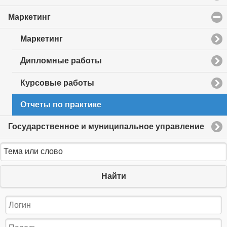
Маркетинг
click
to
collapse
Маркетинг
contents
Дипломные работы
Курсовые работы
Отчеты по практике
Государственное и муниципальное управление
Найти