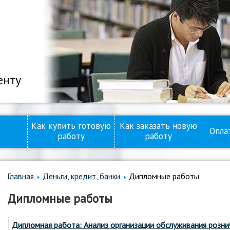
енту
Как купить готовую
Как заказать новую
Опла
работу
работу
Главная
Деньги, кредит, банки
Дипломные работы
Дипломные работы
Дипломная работа: Анализ организации обслуживания розн