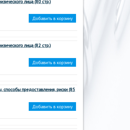
зического лица (80 стр.)
зического лица (82 стр.)
, способы предоставления, риски (85