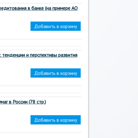
едитования в банке (на примере АО
: тенденции и перспективы развития
аг в России (78 стр.)