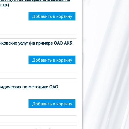
стр.)
ковских услуг (на примере ОАО АКБ
ридических по методике ОАО