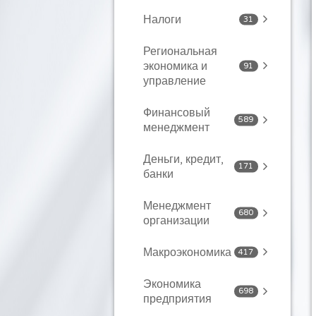
Налоги
31
Региональная
экономика и
91
управление
Финансовый
589
менеджмент
Деньги, кредит,
171
банки
Менеджмент
680
организации
Макроэкономика
417
Экономика
698
предприятия