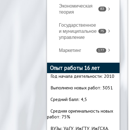
Экономическая
83
теория
Государственное
и муниципальное
75
управление
Маркетинг
177
Опыт работы 16 лет
Год начала деятельности
: 2010
Выполнено новых работ: 3051
Средни
й балл: 4,5
Средняя оригинальность новых
работ: 75%
ВУЗы: УдГУ, ИжГТУ, ИжГСХА,