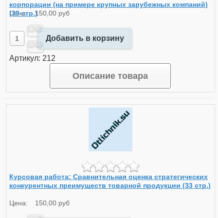
корпорации (на примере крупных зарубежных компаний)
(39 стр.)
Цена:
150,00 руб
Добавить в корзину
Артикул: 212
Описание товара
Курсовая работа: Сравнительная оценка стратегических
конкурентных преимуществ товарной продукции (33 стр.)
Цена:
150,00 руб