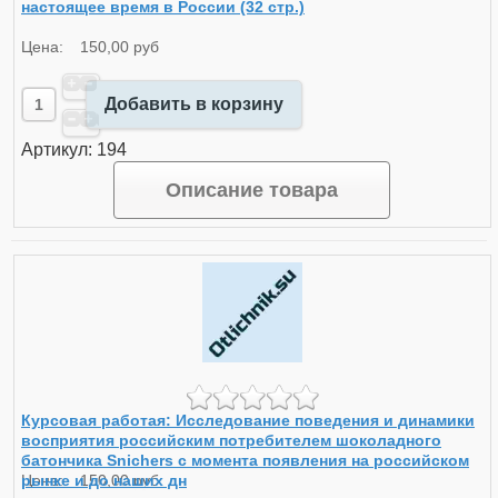
настоящее время в России (32 стр.)
Цена:
150,00 руб
Добавить в корзину
Артикул: 194
Описание товара
Курсовая работая: Исследование поведения и динамики
восприятия российским потребителем шоколадного
батончика Snichers с момента появления на российском
рынке и до наших дн
Цена:
150,00 руб