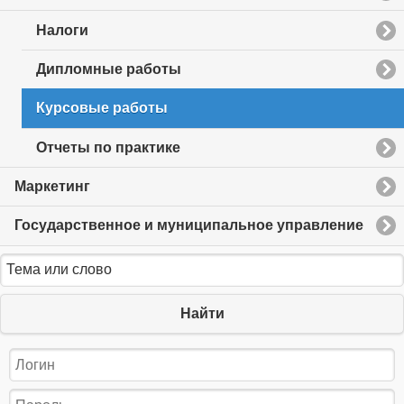
to
collapse
Налоги
contents
Дипломные работы
Курсовые работы
Отчеты по практике
Маркетинг
Государственное и муниципальное управление
Найти