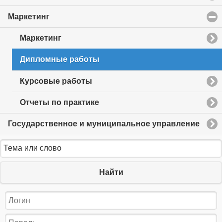
Маркетинг
click
to
collapse
Маркетинг
contents
Дипломные работы
Курсовые работы
Отчеты по практике
Государственное и муниципальное управление
Найти