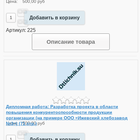
Цена:
500,00 руб
Добавить в корзину
Артикул: 225
Описание товара
Дипломная работа: Разработка проекта в области
повышения конкурентоспособности продукции
организации (на примере ООО «Ижевский хлебозавод
№3») (71 стр.)
Цена:
500,00 руб
Добавить в корзину