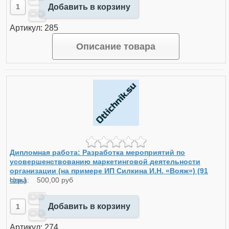
Добавить в корзину
Артикул: 285
Описание товара
Дипломная работа: Разработка мероприятий по
усовершенствованию маркетинговой деятельности
организации (на примере ИП Силкина И.Н. «Вояж») (91
стр.)
Цена:
500,00 руб
Добавить в корзину
Артикул: 274